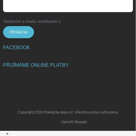
Vložením e-mailu souhlasíte s
podmínkami ochrany osobních údajů
Přihlásit se
FACEBOOK
PŘIJÍMÁME ONLINE PLATBY
Copyright 2026
Pokojicky-tepe.cz
. Všechna práva vyhrazena.
Vytvořil Shoptet
×