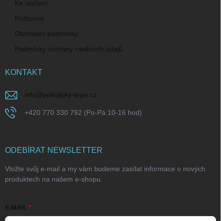
Ke stažení
Poštovné
Obchodní podmínky
Podmínky ochrany osobních údajů
KONTAKT
info
@
pokojicky-tepe.cz
+420 770 330 792 (Po-Pá 10-16 hod)
ODEBÍRAT NEWSLETTER
Vložte svůj e-mail a my vám budeme zasílat informace o nových
produktech na našem e-shopu.
E-MAIL