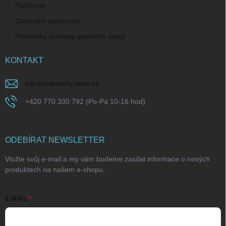
Poštovné
Obchodní podmínky
Podmínky ochrany osobních údajů
KONTAKT
info
@
pokojicky-tepe.cz
+420 770 330 792 (Po-Pá 10-16 hod)
ODEBÍRAT NEWSLETTER
Vložte svůj e-mail a my vám budeme zasílat informace o nových
produktech na našem e-shopu.
E-MAIL