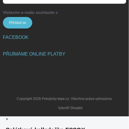
Vložením e-mailu souhlasíte s
podmínkami ochrany osobních údajů
Přihlásit se
FACEBOOK
PŘIJÍMÁME ONLINE PLATBY
Copyright 2026
Pokojicky-tepe.cz
. Všechna práva vyhrazena.
Vytvořil Shoptet
×