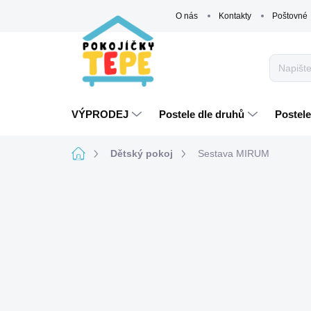
Přejít
O nás
Kontakty
Poštovné
na
obsah
VÝPRODEJ
Postele dle druhů
Postele
Domů
Dětský pokoj
Sestava MIRUM