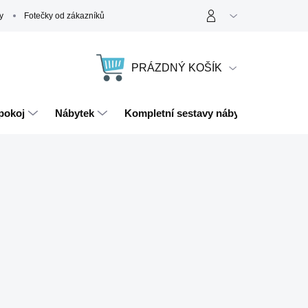
y
Fotečky od zákazníků
PRÁZDNÝ KOŠÍK
NÁKUPNÍ
KOŠÍK
pokoj
Nábytek
Kompletní sestavy nábytku
Magn