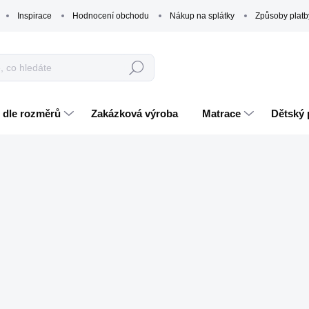
Inspirace
Hodnocení obchodu
Nákup na splátky
Způsoby platb
Hledat
 dle rozměrů
Zakázková výroba
Matrace
Dětský 