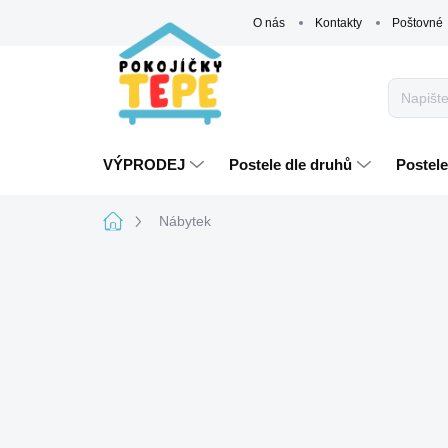
Přejít
O nás
Kontakty
Poštovné
na
obsah
VÝPRODEJ
Postele dle druhů
Postele
Domů
Nábytek