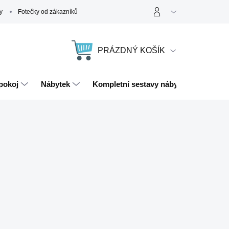
y
Fotečky od zákazníků
PRÁZDNÝ KOŠÍK
NÁKUPNÍ
KOŠÍK
pokoj
Nábytek
Kompletní sestavy nábytku
Magn