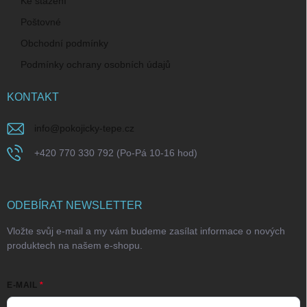
Ke stažení
Poštovné
Obchodní podmínky
Podmínky ochrany osobních údajů
KONTAKT
info
@
pokojicky-tepe.cz
+420 770 330 792 (Po-Pá 10-16 hod)
ODEBÍRAT NEWSLETTER
Vložte svůj e-mail a my vám budeme zasílat informace o nových
produktech na našem e-shopu.
E-MAIL