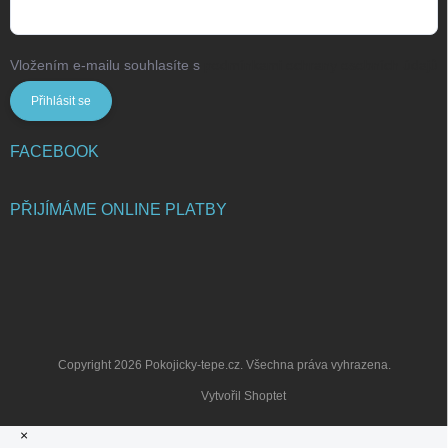
Vložením e-mailu souhlasíte s
podmínkami ochrany osobních údajů
Přihlásit se
FACEBOOK
PŘIJÍMÁME ONLINE PLATBY
Copyright 2026
Pokojicky-tepe.cz
. Všechna práva vyhrazena.
Vytvořil Shoptet
×