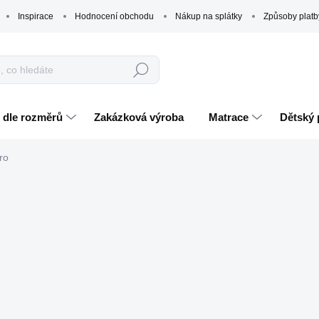
Inspirace
Hodnocení obchodu
Nákup na splátky
Způsoby platb
Hledat
 dle rozměrů
Zakázková výroba
Matrace
Dětský 
ro