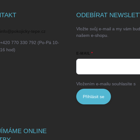
TAKT
ODEBÍRAT NEWSLET
Vložte svůj e-mail a my vám bu
info
@
pokojicky-tepe.cz
našem e-shopu.
+420 770 330 792 (Po-Pá 10-
16 hod)
E-MAIL
Vložením e-mailu souhlasíte s
p
Přihlásit se
JÍMÁME ONLINE
TBY