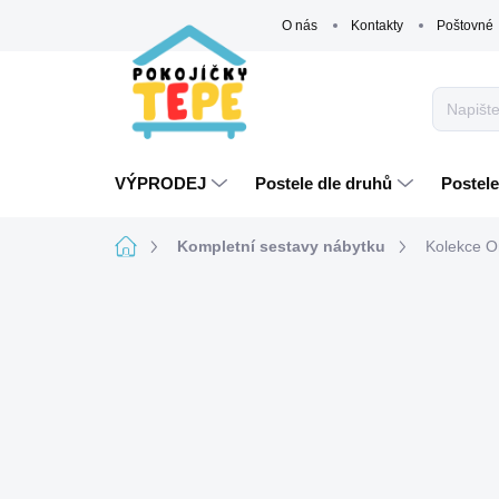
Přejít
O nás
Kontakty
Poštovné
na
obsah
VÝPRODEJ
Postele dle druhů
Postele
Domů
Kompletní sestavy nábytku
Kolekce O