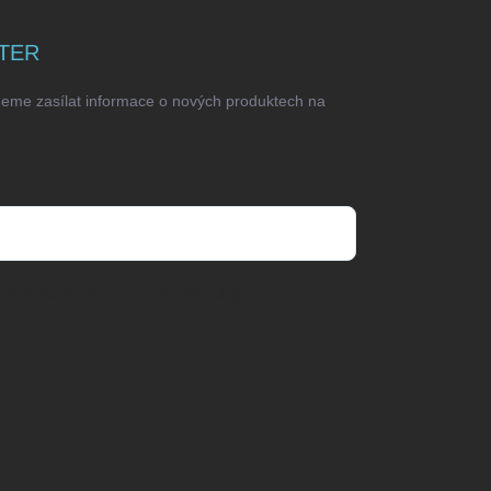
TER
deme zasílat informace o nových produktech na
odmínkami ochrany osobních údajů