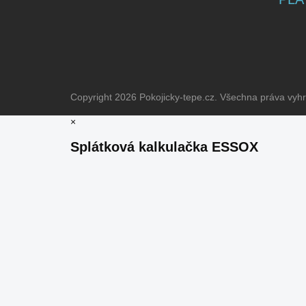
Copyright 2026
Pokojicky-tepe.cz
. Všechna práva vyh
×
Splátková kalkulačka ESSOX