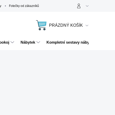
y
Fotečky od zákazníků
PRÁZDNÝ KOŠÍK
NÁKUPNÍ
KOŠÍK
pokoj
Nábytek
Kompletní sestavy nábytku
Magn