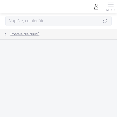
Přejít
na
obsah
Hledat
Postele dle druhů