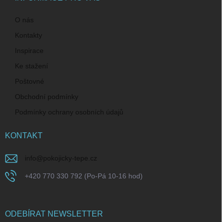
O nás
Kontakty
Inspirace
Ke stažení
Poštovné
Obchodní podmínky
Podmínky ochrany osobních údajů
KONTAKT
info
@
pokojicky-tepe.cz
+420 770 330 792 (Po-Pá 10-16 hod)
ODEBÍRAT NEWSLETTER