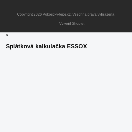
Copyright 2026
Pokojicky-tepe.cz
. Všechna práva vyhrazena.
Vytvořil Shoptet
×
Splátková kalkulačka ESSOX