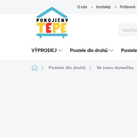
Přejít
O nás
Kontakty
Poštovné
na
obsah
VÝPRODEJ
Postele dle druhů
Postele
Domů
Postele dle druhů
Ve tvaru domečku