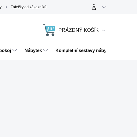
y
Fotečky od zákazníků
PRÁZDNÝ KOŠÍK
NÁKUPNÍ
KOŠÍK
pokoj
Nábytek
Kompletní sestavy nábytku
Magn