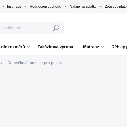
Inspirace
Hodnocení obchodu
Nákup na splátky
Způsoby platb
Hledat
 dle rozměrů
Zakázková výroba
Matrace
Dětský 
Domečkové postele pro pejsky