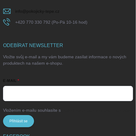
info
@
pokojicky-tepe.cz
+420 770 330 792 (Po-Pá 10-16 hod)
ODEBÍRAT NEWSLETTER
Vložte svůj e-mail a my vám budeme zasílat informace o nových
produktech na našem e-shopu.
E-MAIL
Vložením e-mailu souhlasíte s
podmínkami ochrany osobních údajů
Přihlásit se