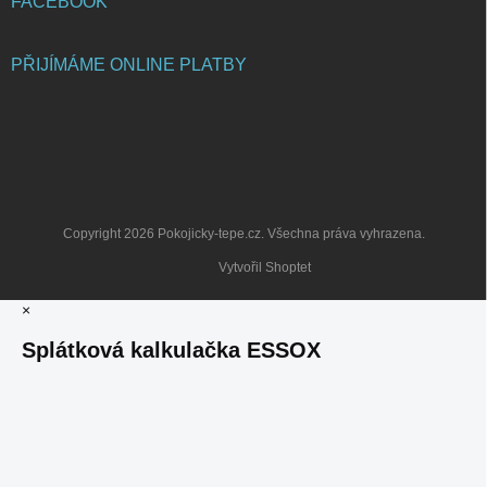
FACEBOOK
PŘIJÍMÁME ONLINE PLATBY
Copyright 2026
Pokojicky-tepe.cz
. Všechna práva vyhrazena.
Vytvořil Shoptet
×
Splátková kalkulačka ESSOX