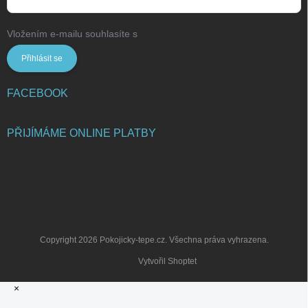
Vložením e-mailu souhlasíte s
podmínkami ochrany osobních údajů
Přihlásit se
FACEBOOK
PŘIJÍMÁME ONLINE PLATBY
Copyright 2026
Pokojicky-tepe.cz
. Všechna práva vyhrazena.
Vytvořil Shoptet
×