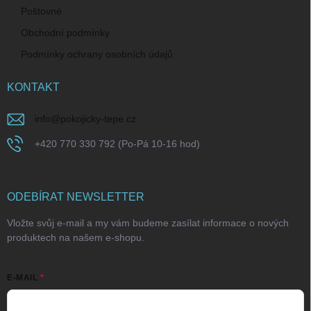
Poštovné
Obchodní podmínky
Podmínky ochrany osobních údajů
KONTAKT
info
@
pokojicky-tepe.cz
+420 770 330 792 (Po-Pá 10-16 hod)
ODEBÍRAT NEWSLETTER
Vložte svůj e-mail a my vám budeme zasílat informace o nových
produktech na našem e-shopu.
E-MAIL