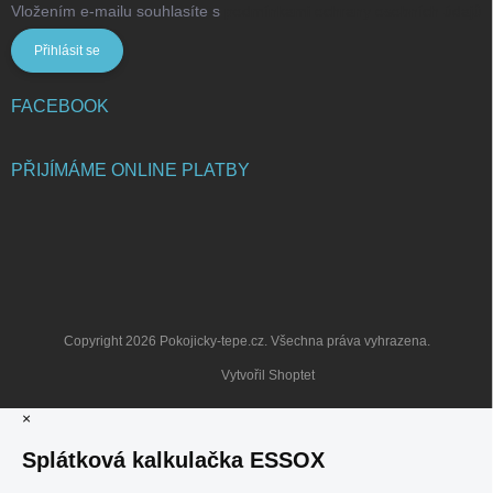
Vložením e-mailu souhlasíte s
podmínkami ochrany osobních údajů
Přihlásit se
FACEBOOK
PŘIJÍMÁME ONLINE PLATBY
Copyright 2026
Pokojicky-tepe.cz
. Všechna práva vyhrazena.
Vytvořil Shoptet
×
Splátková kalkulačka ESSOX