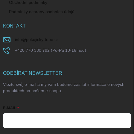
Obchodní podmínky
Podmínky ochrany osobních údajů
KONTAKT
info
@
pokojicky-tepe.cz
+420 770 330 792 (Po-Pá 10-16 hod)
ODEBÍRAT NEWSLETTER
Vložte svůj e-mail a my vám budeme zasílat informace o nových
produktech na našem e-shopu.
E-MAIL