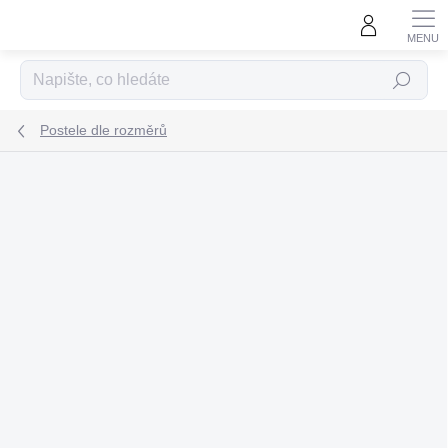
Přejít
na
obsah
Hledat
Postele dle rozměrů