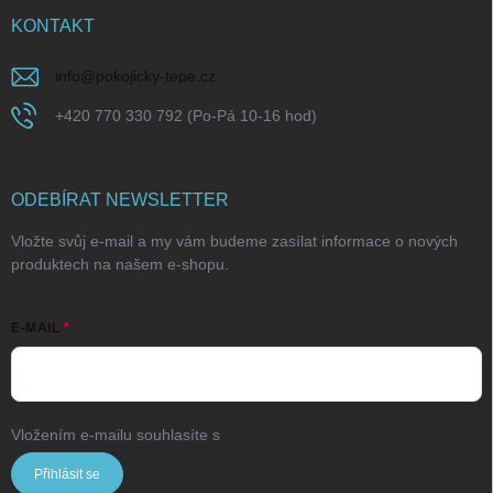
KONTAKT
info
@
pokojicky-tepe.cz
+420 770 330 792 (Po-Pá 10-16 hod)
ODEBÍRAT NEWSLETTER
Vložte svůj e-mail a my vám budeme zasílat informace o nových
produktech na našem e-shopu.
E-MAIL
Vložením e-mailu souhlasíte s
podmínkami ochrany osobních údajů
Přihlásit se