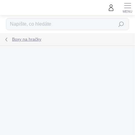
Přejít
na
obsah
Hledat
Boxy na hračky