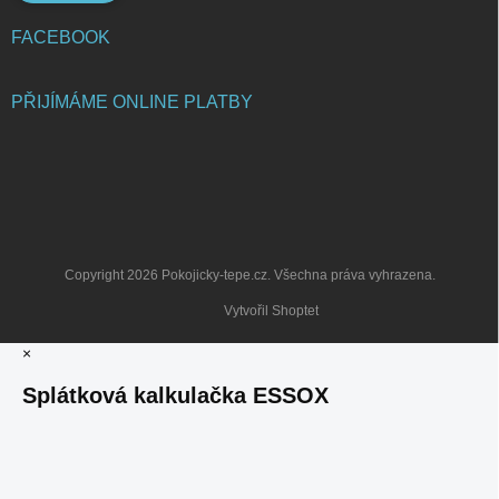
FACEBOOK
PŘIJÍMÁME ONLINE PLATBY
Copyright 2026
Pokojicky-tepe.cz
. Všechna práva vyhrazena.
Vytvořil Shoptet
×
Splátková kalkulačka ESSOX