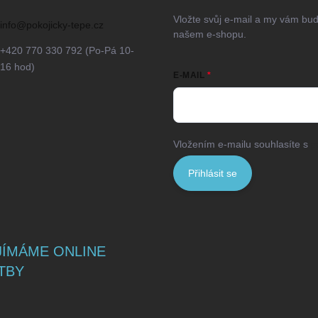
Vložte svůj e-mail a my vám bu
info
@
pokojicky-tepe.cz
našem e-shopu.
+420 770 330 792 (Po-Pá 10-
16 hod)
E-MAIL
Vložením e-mailu souhlasíte s
p
Přihlásit se
JÍMÁME ONLINE
TBY