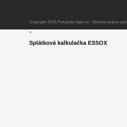
Copyright 2026
Pokojicky-tepe.cz
. Všechna práva vyh
×
Splátková kalkulačka ESSOX