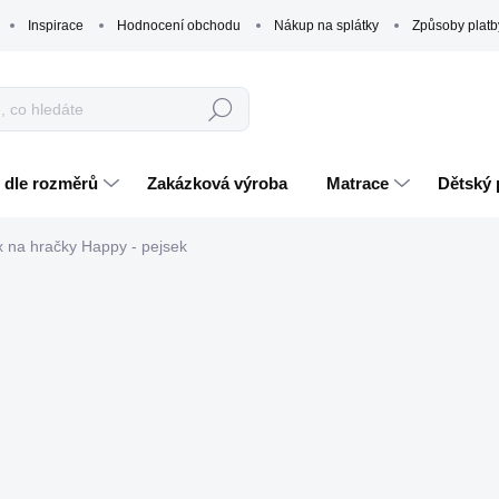
Inspirace
Hodnocení obchodu
Nákup na splátky
Způsoby platb
Hledat
 dle rozměrů
Zakázková výroba
Matrace
Dětský 
 na hračky Happy - pejsek