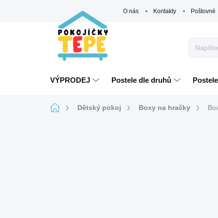
Přejít
O nás
Kontakty
Poštovné
na
obsah
VÝPRODEJ
Postele dle druhů
Postele
Domů
Dětský pokoj
Boxy na hračky
Box