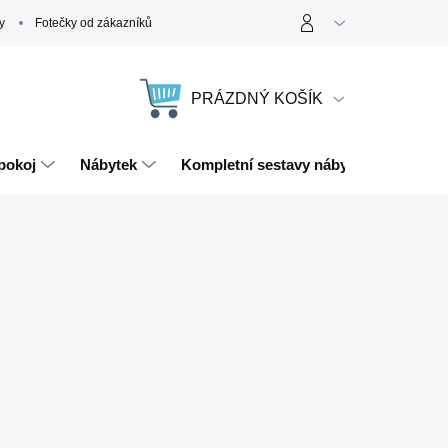
y
Fotečky od zákazníků
PRÁZDNÝ KOŠÍK
NÁKUPNÍ
KOŠÍK
pokoj
Nábytek
Kompletní sestavy nábytku
Magn