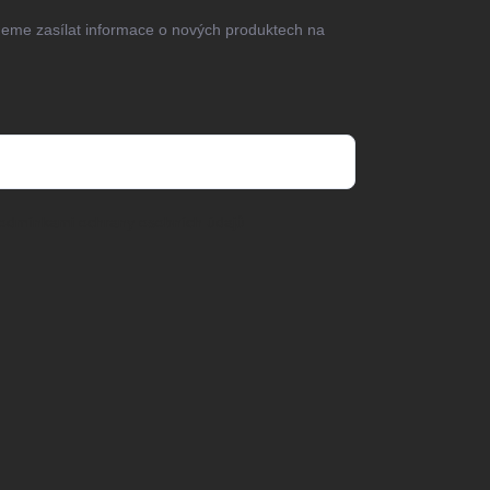
deme zasílat informace o nových produktech na
odmínkami ochrany osobních údajů