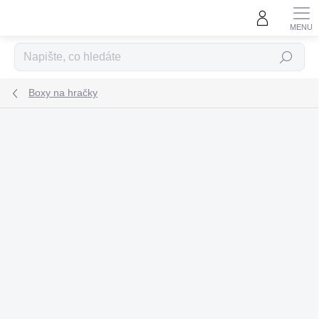
Přejít
na
obsah
Hledat
Boxy na hračky