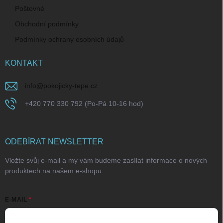
Poštovné
Obchodní podmínky
Podmínky ochrany osobních údajů
KONTAKT
info
@
pokojicky-tepe.cz
+420 770 330 792 (Po-Pá 10-16 hod)
ODEBÍRAT NEWSLETTER
Vložte svůj e-mail a my vám budeme zasílat informace o nových
produktech na našem e-shopu.
E-MAIL