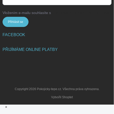
Vložením e-mailu souhlasíte s
podmínkami ochrany osobních údajů
Přihlásit se
FACEBOOK
PŘIJÍMÁME ONLINE PLATBY
Copyright 2026
Pokojicky-tepe.cz
. Všechna práva vyhrazena.
Vytvořil Shoptet
×