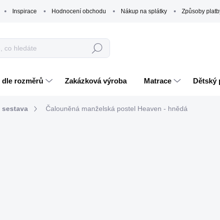
Inspirace
Hodnocení obchodu
Nákup na splátky
Způsoby platb
Hledat
 dle rozměrů
Zakázková výroba
Matrace
Dětský 
á sestava
Čalouněná manželská postel Heaven - hnědá