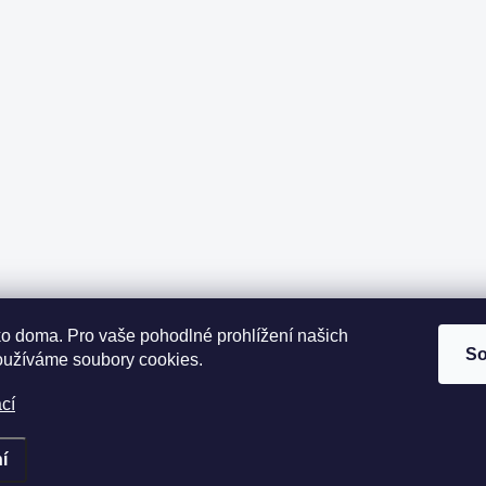
ako doma.
Pro vaše pohodlné prohlížení našich
So
oužíváme soubory cookies.
cí
í