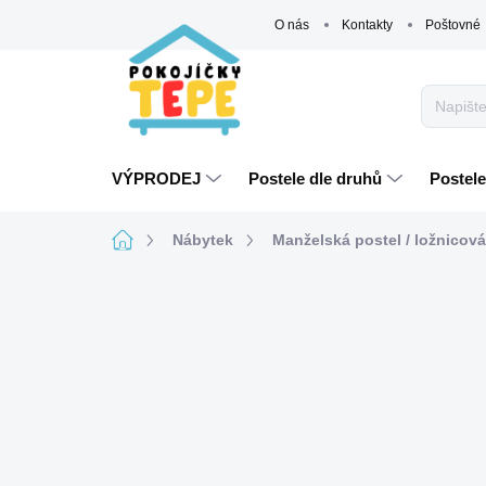
Přejít
O nás
Kontakty
Poštovné
na
obsah
VÝPRODEJ
Postele dle druhů
Postele
Domů
Nábytek
Manželská postel / ložnicov