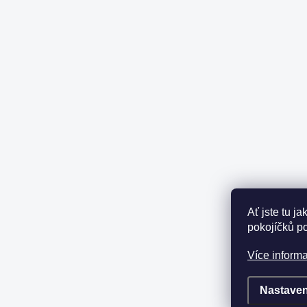
Ať jste tu j
pokojíčků p
Více informa
Nastaven