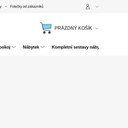
y
Fotečky od zákazníků
PRÁZDNÝ KOŠÍK
NÁKUPNÍ
KOŠÍK
pokoj
Nábytek
Kompletní sestavy nábytku
Magn