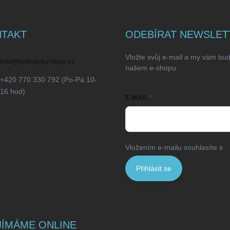
TAKT
ODEBÍRAT NEWSLET
Vložte svůj e-mail a my vám bu
info
@
pokojicky-tepe.cz
našem e-shopu.
+420 770 330 792 (Po-Pá 10-
16 hod)
E-MAIL
Vložením e-mailu souhlasíte s
p
Přihlásit se
JÍMÁME ONLINE