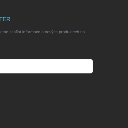
TER
deme zasílat informace o nových produktech na
odmínkami ochrany osobních údajů