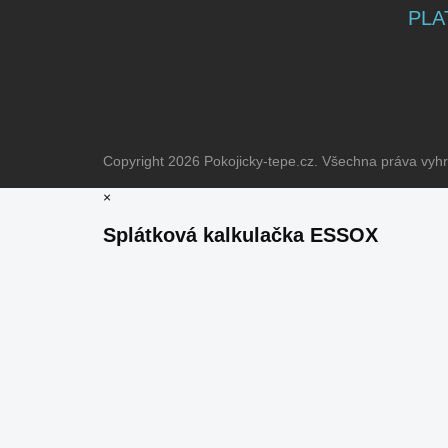
PLA
Copyright 2026
Pokojicky-tepe.cz
. Všechna práva vyh
×
Splátková kalkulačka ESSOX