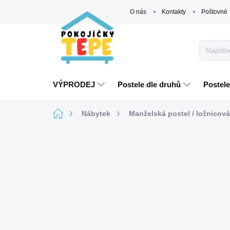
Přejít
O nás
Kontakty
Poštovné
na
obsah
VÝPRODEJ
Postele dle druhů
Postele
Domů
Nábytek
Manželská postel / ložnicov