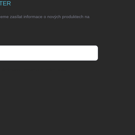
TER
deme zasílat informace o nových produktech na
odmínkami ochrany osobních údajů