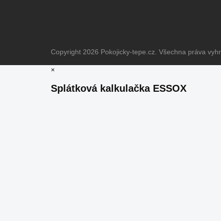
Copyright 2026
Pokojicky-tepe.cz
. Všechna práva vyh
×
Splátková kalkulačka ESSOX