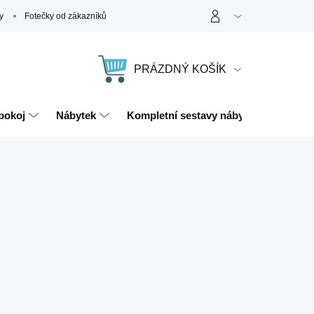
y
Fotečky od zákazníků
PRÁZDNÝ KOŠÍK
NÁKUPNÍ
KOŠÍK
pokoj
Nábytek
Kompletní sestavy nábytku
Magn