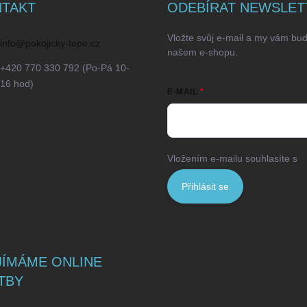
TAKT
ODEBÍRAT NEWSLET
Vložte svůj e-mail a my vám bu
info
@
pokojicky-tepe.cz
našem e-shopu.
+420 770 330 792 (Po-Pá 10-
16 hod)
E-MAIL
Vložením e-mailu souhlasíte s
p
Přihlásit se
JÍMÁME ONLINE
TBY