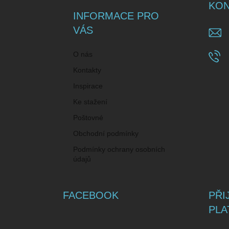
a
KON
t
INFORMACE PRO
í
VÁS
O nás
Kontakty
Inspirace
Ke stažení
Poštovné
Obchodní podmínky
Podmínky ochrany osobních
údajů
FACEBOOK
PŘI
PLA