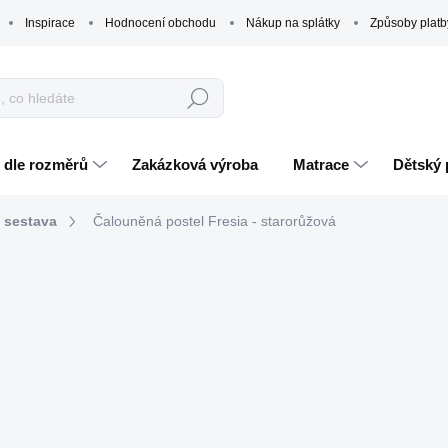
Inspirace
Hodnocení obchodu
Nákup na splátky
Způsoby platb
Hledat
 dle rozměrů
Zakázková výroba
Matrace
Dětský 
á sestava
Čalouněná postel Fresia - starorůžová