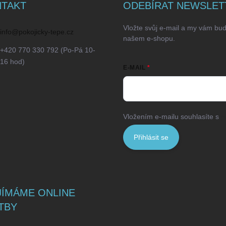
TAKT
ODEBÍRAT NEWSLET
Vložte svůj e-mail a my vám bu
info
@
pokojicky-tepe.cz
našem e-shopu.
+420 770 330 792 (Po-Pá 10-
16 hod)
E-MAIL
Vložením e-mailu souhlasíte s
p
Přihlásit se
JÍMÁME ONLINE
TBY