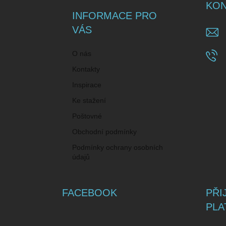
a
KON
t
INFORMACE PRO
í
VÁS
O nás
Kontakty
Inspirace
Ke stažení
Poštovné
Obchodní podmínky
Podmínky ochrany osobních
údajů
FACEBOOK
PŘI
PLA