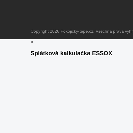
Copyright 2026
Pokojicky-tepe.cz
. Všechna práva vyh
×
Splátková kalkulačka ESSOX