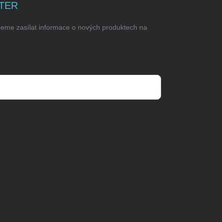
TER
deme zasílat informace o nových produktech na
odmínkami ochrany osobních údajů