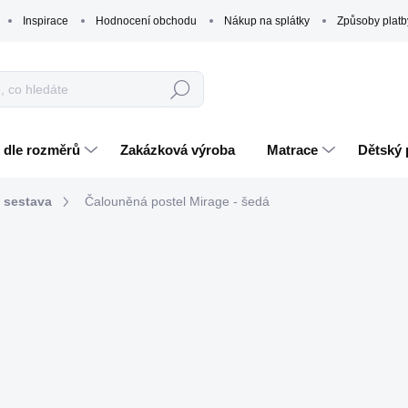
Inspirace
Hodnocení obchodu
Nákup na splátky
Způsoby platb
Hledat
 dle rozměrů
Zakázková výroba
Matrace
Dětský 
á sestava
Čalouněná postel Mirage - šedá