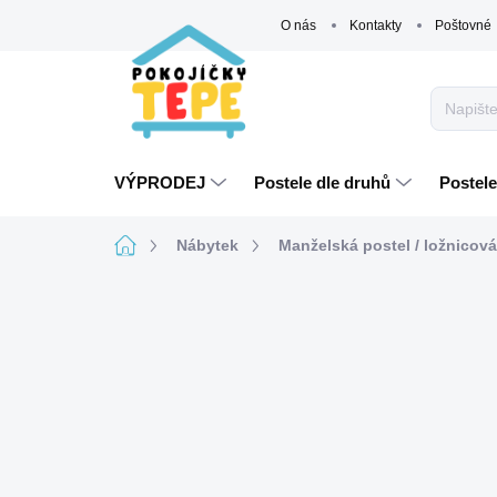
Přejít
O nás
Kontakty
Poštovné
na
obsah
VÝPRODEJ
Postele dle druhů
Postele
Domů
Nábytek
Manželská postel / ložnicov