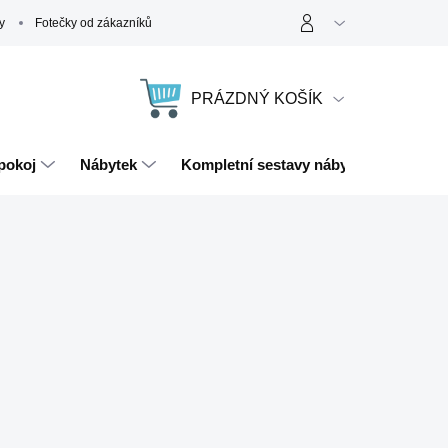
y
Fotečky od zákazníků
PRÁZDNÝ KOŠÍK
NÁKUPNÍ
KOŠÍK
pokoj
Nábytek
Kompletní sestavy nábytku
Magn