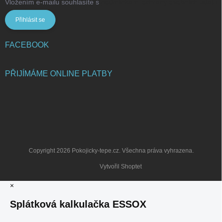
Vložením e-mailu souhlasíte s
podmínkami ochrany osobních údajů
Přihlásit se
FACEBOOK
PŘIJÍMÁME ONLINE PLATBY
Copyright 2026
Pokojicky-tepe.cz
. Všechna práva vyhrazena.
Vytvořil Shoptet
×
Splátková kalkulačka ESSOX