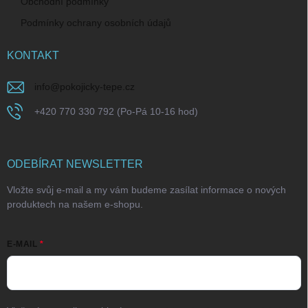
Obchodní podmínky
Podmínky ochrany osobních údajů
KONTAKT
info
@
pokojicky-tepe.cz
+420 770 330 792 (Po-Pá 10-16 hod)
ODEBÍRAT NEWSLETTER
Vložte svůj e-mail a my vám budeme zasílat informace o nových
produktech na našem e-shopu.
E-MAIL