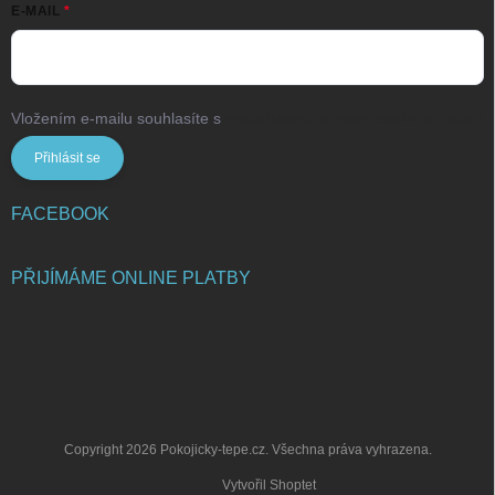
E-MAIL
Vložením e-mailu souhlasíte s
podmínkami ochrany osobních údajů
Přihlásit se
FACEBOOK
PŘIJÍMÁME ONLINE PLATBY
Copyright 2026
Pokojicky-tepe.cz
. Všechna práva vyhrazena.
Vytvořil Shoptet