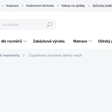
Inspirace
Hodnocení obchodu
Nákup na splátky
Způsoby platb
Hledat
 dle rozměrů
Zakázková výroba
Matrace
Dětský 
é mantinely
Copánkový mantinel zelený mech