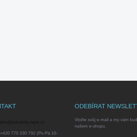
TAKT
ODEBÍRAT NEWSLET
Vložte svůj e-mail a my vám bu
info
@
pokojicky-tepe.cz
našem e-shopu.
+420 770 330 792 (Po-Pá 10-