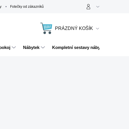
y
Fotečky od zákazníků
PRÁZDNÝ KOŠÍK
NÁKUPNÍ
KOŠÍK
pokoj
Nábytek
Kompletní sestavy nábytku
Magn