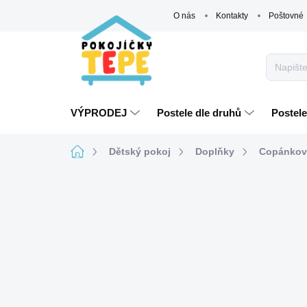
Přejít
O nás
Kontakty
Poštovné
na
obsah
VÝPRODEJ
Postele dle druhů
Postele
Domů
Dětský pokoj
Doplňky
Copánkov