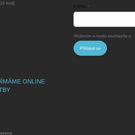
16 hod)
E-MAIL
Vložením e-mailu souhlasíte s
p
Přihlásit se
JÍMÁME ONLINE
TBY
razena.