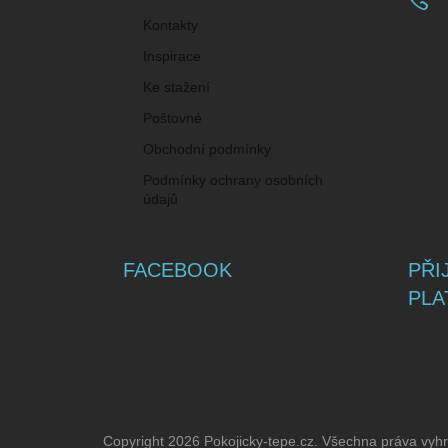
Kontakty
Inspirace
Ke stažení
Poštovné
Obchodní podmínky
Podmínky ochrany osobních
údajů
FACEBOOK
PŘI
PLA
Copyright 2026
Pokojicky-tepe.cz
. Všechna práva vyh