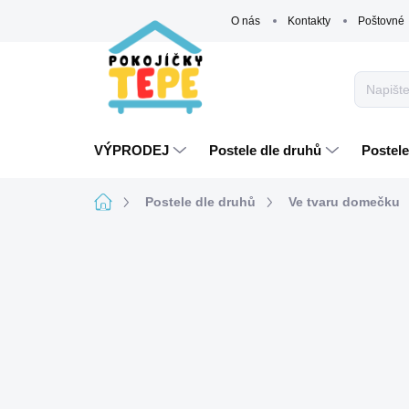
Přejít
O nás
Kontakty
Poštovné
na
obsah
VÝPRODEJ
Postele dle druhů
Postele
Domů
Postele dle druhů
Ve tvaru domečku