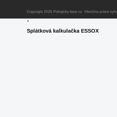
Copyright 2026
Pokojicky-tepe.cz
. Všechna práva vyh
×
Splátková kalkulačka ESSOX