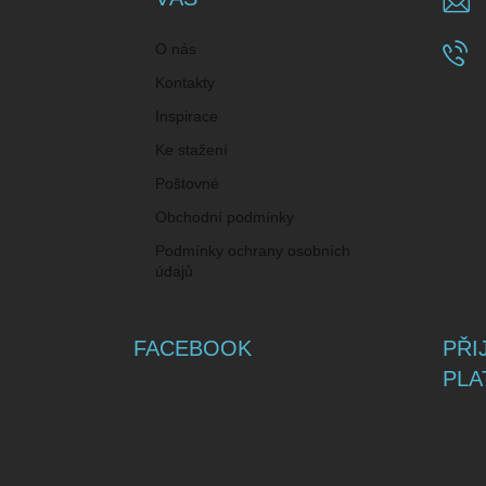
O nás
Kontakty
Inspirace
Ke stažení
Poštovné
Obchodní podmínky
Podmínky ochrany osobních
údajů
FACEBOOK
PŘI
PLA