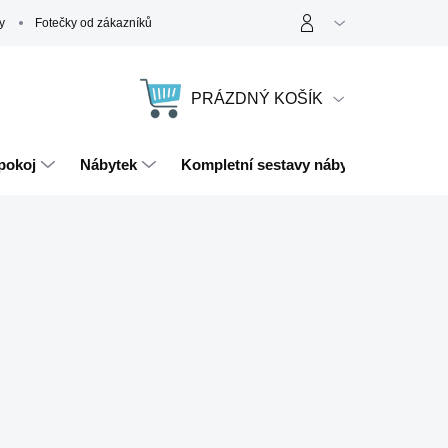
y
Fotečky od zákazníků
PRÁZDNÝ KOŠÍK
NÁKUPNÍ
KOŠÍK
pokoj
Nábytek
Kompletní sestavy nábytku
Magn