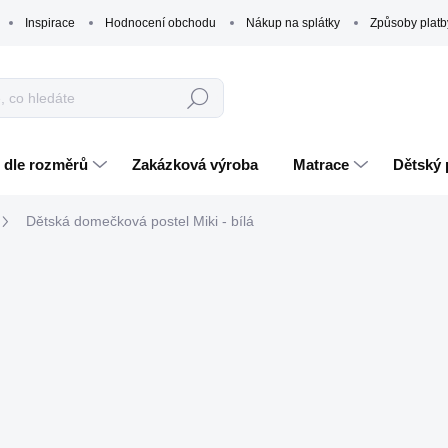
Inspirace
Hodnocení obchodu
Nákup na splátky
Způsoby platb
Hledat
 dle rozměrů
Zakázková výroba
Matrace
Dětský 
Dětská domečková postel Miki - bílá