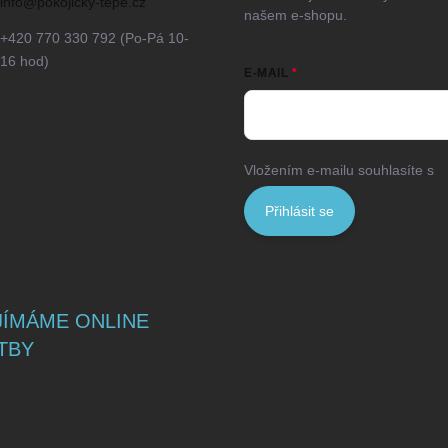
info
@
pokojicky-tepe.cz
našem e-shopu.
+420 770 330 792 (Po-Pá 10-
16 hod)
E-MAIL
Vložením e-mailu souhlasíte s
p
Přihlásit se
JÍMÁME ONLINE
TBY