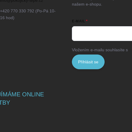
info
@
pokojicky-tepe.cz
našem e-shopu.
+420 770 330 792 (Po-Pá 10-
16 hod)
E-MAIL
Vložením e-mailu souhlasíte s
p
Přihlásit se
JÍMÁME ONLINE
TBY