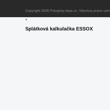
Copyright 2026
Pokojicky-tepe.cz
. Všechna práva vyh
×
Splátková kalkulačka ESSOX