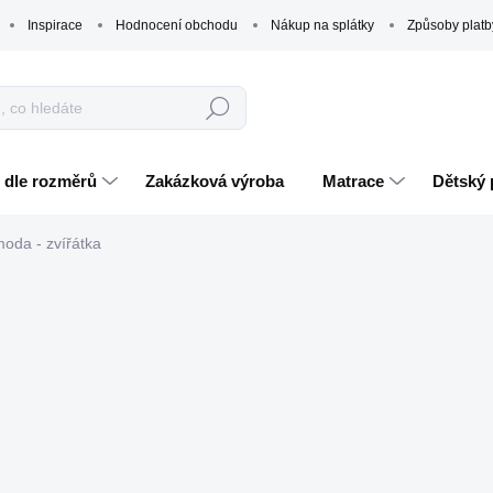
Inspirace
Hodnocení obchodu
Nákup na splátky
Způsoby platb
Hledat
 dle rozměrů
Zakázková výroba
Matrace
Dětský 
oda - zvířátka