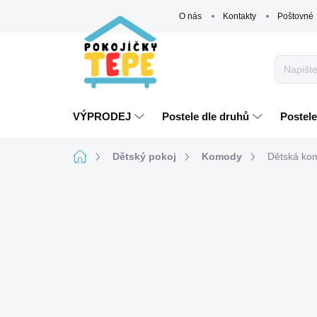
Přejít
O nás
Kontakty
Poštovné
na
obsah
VÝPRODEJ
Postele dle druhů
Postele
Domů
Dětský pokoj
Komody
Dětská kom