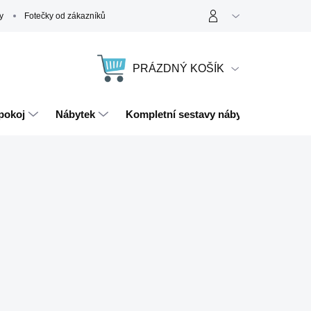
y
Fotečky od zákazníků
PRÁZDNÝ KOŠÍK
NÁKUPNÍ
KOŠÍK
pokoj
Nábytek
Kompletní sestavy nábytku
Magn