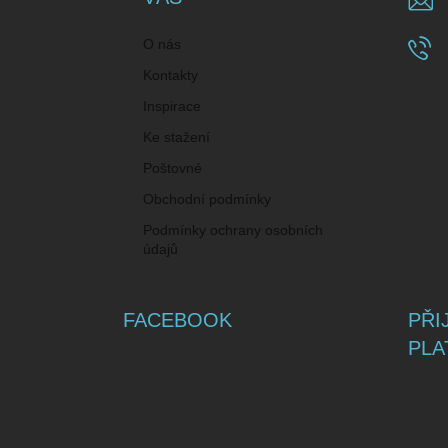
O nás
Kontakty
Inspirace
Ke stažení
Poštovné
Obchodní podmínky
Podmínky ochrany osobních
údajů
FACEBOOK
PŘI
PLA