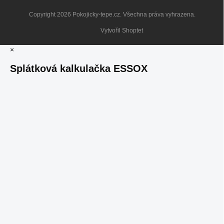
Copyright 2026
Pokojicky-tepe.cz
. Všechna práva vyhrazena.
Vytvořil Shoptet
×
Splátková kalkulačka ESSOX