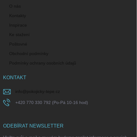
O nás
Kontakty
Inspirace
Ke stažení
Poštovné
Obchodní podmínky
Podmínky ochrany osobních údajů
KONTAKT
info
@
pokojicky-tepe.cz
+420 770 330 792 (Po-Pá 10-16 hod)
ODEBÍRAT NEWSLETTER