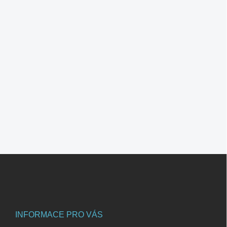
Z
á
p
a
t
í
INFORMACE PRO VÁS