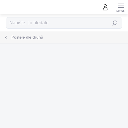
Přejít
na
obsah
Hledat
Postele dle druhů