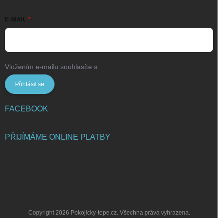
E-MAIL
Vložením e-mailu souhlasíte s
podmínkami ochrany osobních údajů
Přihlásit se
FACEBOOK
PŘIJÍMÁME ONLINE PLATBY
Copyright 2026
Pokojicky-tepe.cz
. Všechna práva vyhrazena.