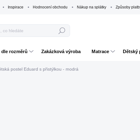
Inspirace
Hodnocení obchodu
Nákup na splátky
Způsoby platb
Hledat
 dle rozměrů
Zakázková výroba
Matrace
Dětský 
tská postel Eduard s přistýlkou - modrá