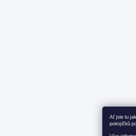
Ať jste tu j
pokojíčků p