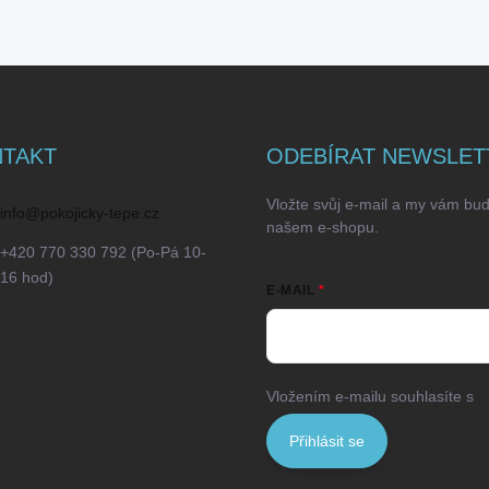
TAKT
ODEBÍRAT NEWSLET
Vložte svůj e-mail a my vám bu
info
@
pokojicky-tepe.cz
našem e-shopu.
+420 770 330 792 (Po-Pá 10-
16 hod)
E-MAIL
Vložením e-mailu souhlasíte s
p
Přihlásit se