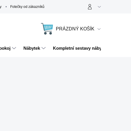
y
Fotečky od zákazníků
PRÁZDNÝ KOŠÍK
NÁKUPNÍ
KOŠÍK
pokoj
Nábytek
Kompletní sestavy nábytku
Magn