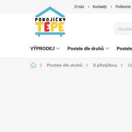
Přejít
O nás
Kontakty
Poštovné
na
obsah
VÝPRODEJ
Postele dle druhů
Postele
Domů
Postele dle druhů
S přistýlkou
Dě