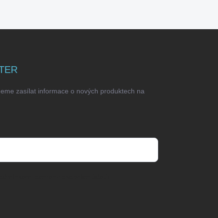
TER
deme zasílat informace o nových produktech na
odmínkami ochrany osobních údajů