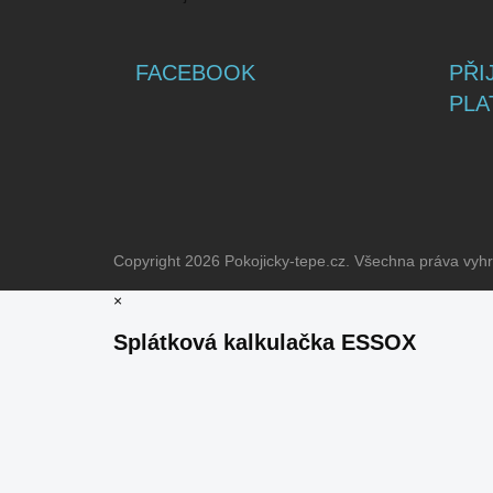
FACEBOOK
PŘI
PLA
Copyright 2026
Pokojicky-tepe.cz
. Všechna práva vyh
×
Splátková kalkulačka ESSOX