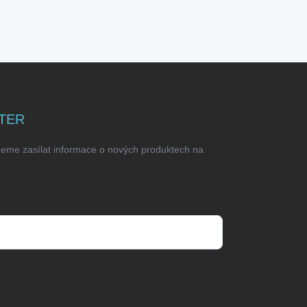
TER
deme zasílat informace o nových produktech na
odmínkami ochrany osobních údajů