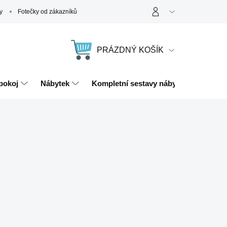
y
Fotečky od zákazníků
PRÁZDNÝ KOŠÍK
NÁKUPNÍ
KOŠÍK
pokoj
Nábytek
Kompletní sestavy nábytku
Magn