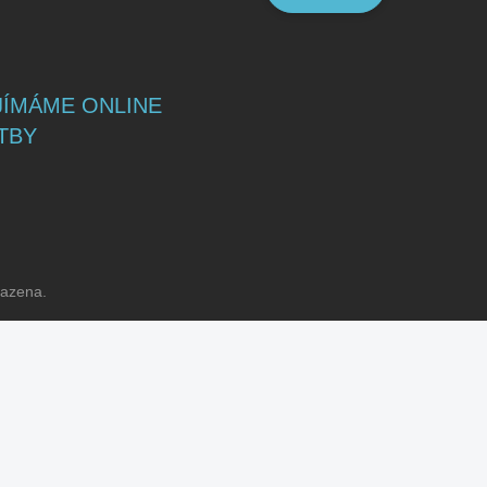
JÍMÁME ONLINE
TBY
razena.