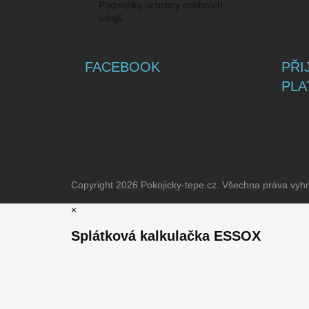
Podmínky ochrany osobních
údajů
FACEBOOK
PŘI
PLA
Copyright 2026
Pokojicky-tepe.cz
. Všechna práva vyh
×
Splátková kalkulačka ESSOX