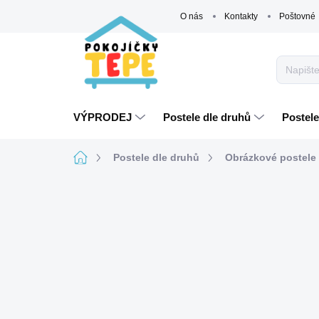
Přejít
O nás
Kontakty
Poštovné
na
obsah
VÝPRODEJ
Postele dle druhů
Postele
Domů
Postele dle druhů
Obrázkové postele