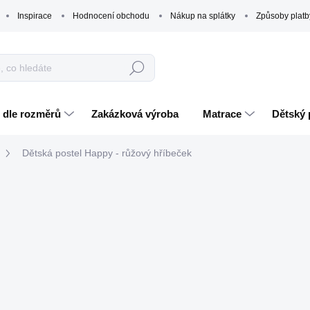
Inspirace
Hodnocení obchodu
Nákup na splátky
Způsoby platb
Hledat
 dle rozměrů
Zakázková výroba
Matrace
Dětský 
Dětská postel Happy - růžový hříbeček