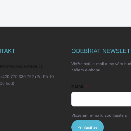
TAKT
ODEBÍRAT NEWSLET
Vložte svůj e-mail a my vám bu
info
@
pokojicky-tepe.cz
našem e-shopu.
+420 770 330 792 (Po-Pá 10-
16 hod)
E-MAIL
Vložením e-mailu souhlasíte s
p
Přihlásit se