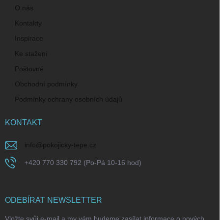
O nás
Kontakty
Inspirace
Ke stažení
Poštovné
Obchodní podmínky
Podmínky ochrany osobních údajů
KONTAKT
info
@
pokojicky-tepe.cz
+420 770 330 792 (Po-Pá 10-16 hod)
ODEBÍRAT NEWSLETTER
Vložte svůj e-mail a my vám budeme zasílat informace o nových