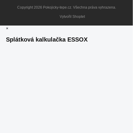
Copyright 2026
Pokojicky-tepe.cz
. Všechna práva vyhrazena.
Vytvořil Shoptet
×
Splátková kalkulačka ESSOX