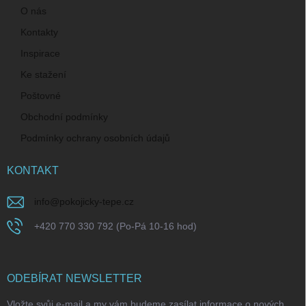
O nás
Kontakty
Inspirace
Ke stažení
Poštovné
Obchodní podmínky
Podmínky ochrany osobních údajů
KONTAKT
info
@
pokojicky-tepe.cz
+420 770 330 792 (Po-Pá 10-16 hod)
ODEBÍRAT NEWSLETTER
Vložte svůj e-mail a my vám budeme zasílat informace o nových