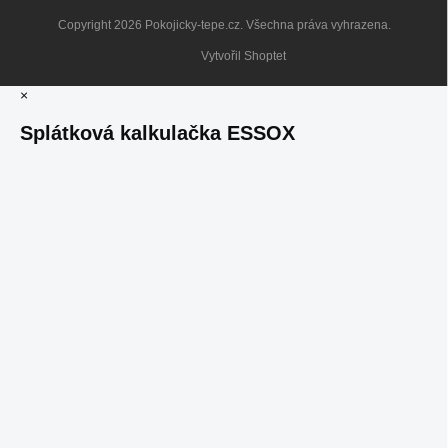
Copyright 2026
Pokojicky-tepe.cz
. Všechna práva vyhrazena.
Vytvořil Shoptet
×
Splátková kalkulačka ESSOX