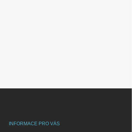
Z
á
p
a
t
í
INFORMACE PRO VÁS