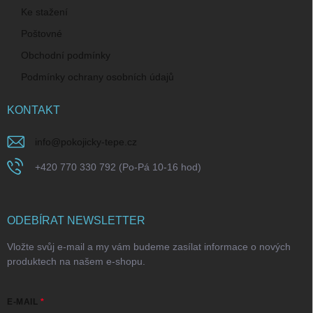
Ke stažení
Poštovné
Obchodní podmínky
Podmínky ochrany osobních údajů
KONTAKT
info
@
pokojicky-tepe.cz
+420 770 330 792 (Po-Pá 10-16 hod)
ODEBÍRAT NEWSLETTER
Vložte svůj e-mail a my vám budeme zasílat informace o nových
produktech na našem e-shopu.
E-MAIL