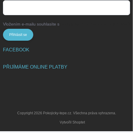
Vložením e-mailu souhlasíte s
podmínkami ochrany osobních údajů
Přihlásit se
FACEBOOK
PŘIJÍMÁME ONLINE PLATBY
Copyright 2026
Pokojicky-tepe.cz
. Všechna práva vyhrazena.
Vytvořil Shoptet