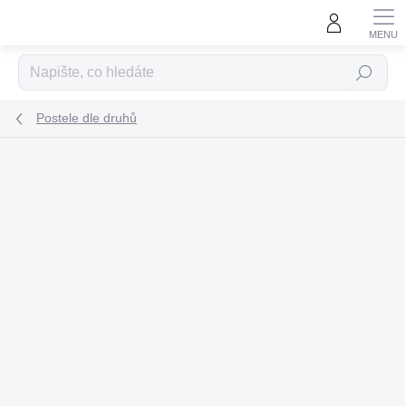
Přejít
na
obsah
Hledat
Postele dle druhů