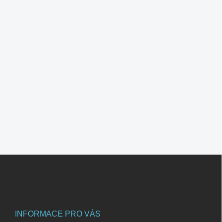
Z
á
p
a
t
í
INFORMACE PRO VÁS