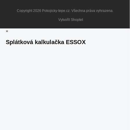
Copyright 2026
Pokojicky-tepe.cz
. Všechna práva vyhrazena.
Vytvořil Shoptet
×
Splátková kalkulačka ESSOX