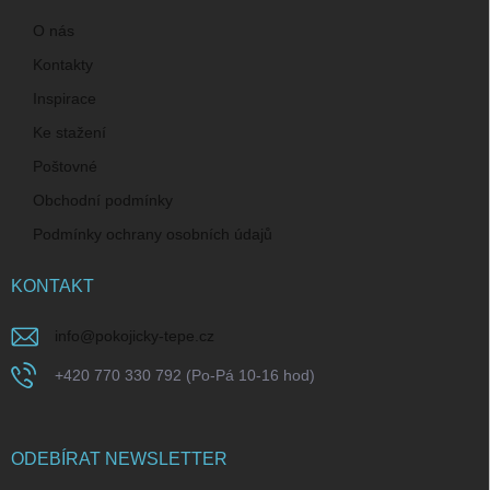
O nás
Kontakty
Inspirace
Ke stažení
Poštovné
Obchodní podmínky
Podmínky ochrany osobních údajů
KONTAKT
info
@
pokojicky-tepe.cz
+420 770 330 792 (Po-Pá 10-16 hod)
ODEBÍRAT NEWSLETTER