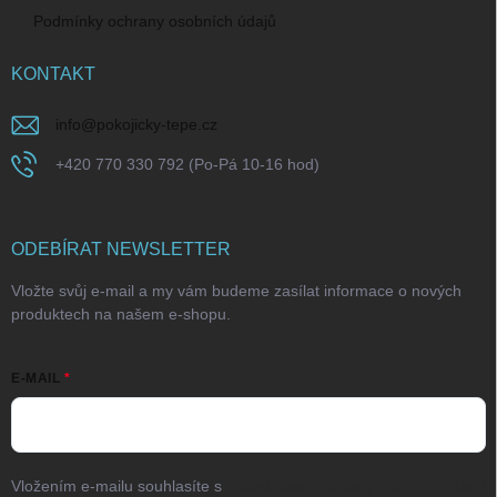
Podmínky ochrany osobních údajů
KONTAKT
info
@
pokojicky-tepe.cz
+420 770 330 792 (Po-Pá 10-16 hod)
ODEBÍRAT NEWSLETTER
Vložte svůj e-mail a my vám budeme zasílat informace o nových
produktech na našem e-shopu.
E-MAIL
Vložením e-mailu souhlasíte s
podmínkami ochrany osobních údajů