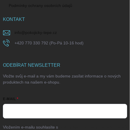
Podmínky ochrany osobních údajů
KONTAKT
info
@
pokojicky-tepe.cz
+420 770 330 792 (Po-Pá 10-16 hod)
ODEBÍRAT NEWSLETTER
Vložte svůj e-mail a my vám budeme zasílat informace o nových
produktech na našem e-shopu.
E-MAIL
Vložením e-mailu souhlasíte s
podmínkami ochrany osobních údajů