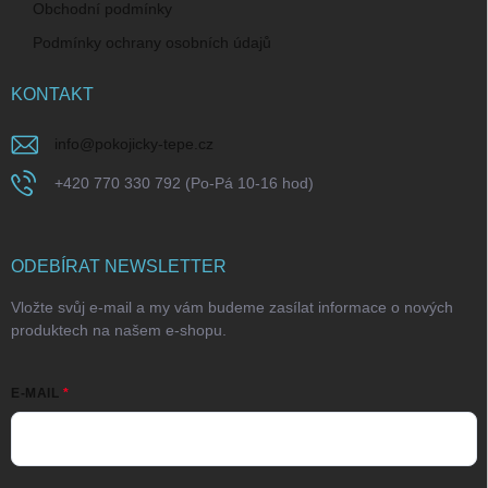
Obchodní podmínky
Podmínky ochrany osobních údajů
KONTAKT
info
@
pokojicky-tepe.cz
+420 770 330 792 (Po-Pá 10-16 hod)
ODEBÍRAT NEWSLETTER
Vložte svůj e-mail a my vám budeme zasílat informace o nových
produktech na našem e-shopu.
E-MAIL