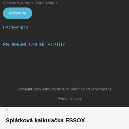
Vložením e-mailu souhlasíte s
podmínkami ochrany osobních údajů
Přihlásit se
FACEBOOK
PŘIJÍMÁME ONLINE PLATBY
Copyright 2026
Pokojicky-tepe.cz
. Všechna práva vyhrazena.
Vytvořil Shoptet
×
Splátková kalkulačka ESSOX