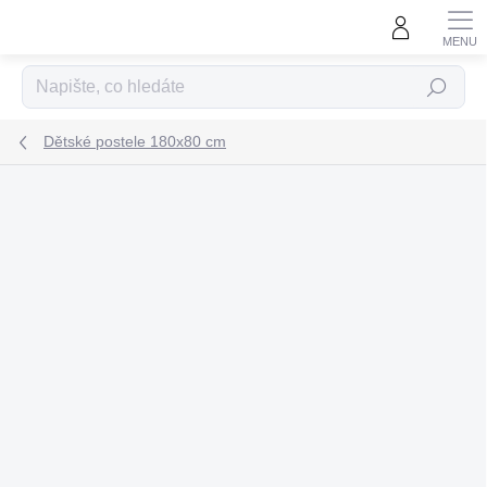
Přejít
na
obsah
Hledat
Dětské postele 180x80 cm