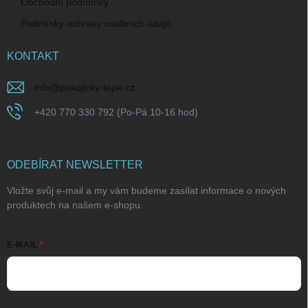
Obchodní podmínky
Podmínky ochrany osobních údajů
KONTAKT
info
@
pokojicky-tepe.cz
+420 770 330 792 (Po-Pá 10-16 hod)
ODEBÍRAT NEWSLETTER
Vložte svůj e-mail a my vám budeme zasílat informace o nových
produktech na našem e-shopu.
E-MAIL