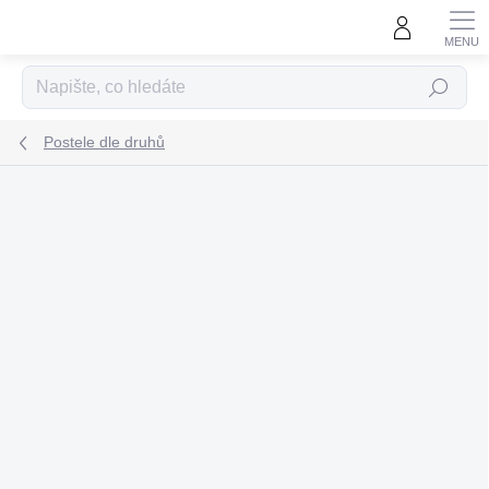
Přejít
na
obsah
Hledat
Postele dle druhů