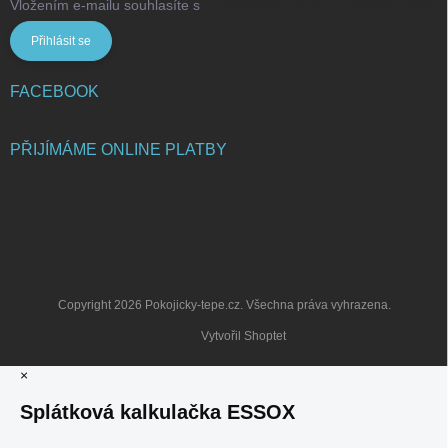
Vložením e-mailu souhlasíte s
podmínkami ochrany osobních údajů
Přihlásit se
FACEBOOK
PŘIJÍMÁME ONLINE PLATBY
Copyright 2026
Pokojicky-tepe.cz
. Všechna práva vyhrazena.
Vytvořil Shoptet
×
Splátková kalkulačka ESSOX