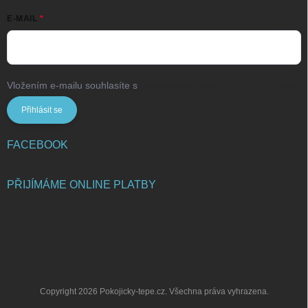
E-MAIL
Vložením e-mailu souhlasíte s
podmínkami ochrany osobních údajů
Přihlásit se
FACEBOOK
PŘIJÍMÁME ONLINE PLATBY
Copyright 2026
Pokojicky-tepe.cz
. Všechna práva vyhrazena.