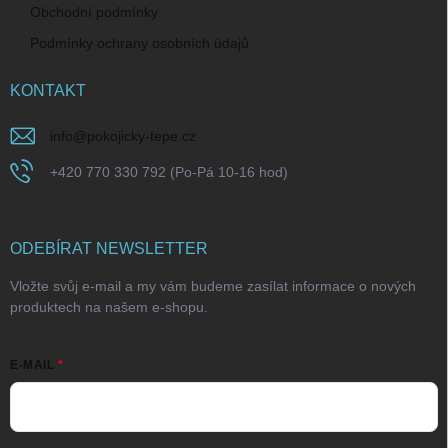
Obchodní podmínky
Podmínky ochrany osobních údajů
KONTAKT
info
@
pokojicky-tepe.cz
+420 770 330 792 (Po-Pá 10-16 hod)
ODEBÍRAT NEWSLETTER
Vložte svůj e-mail a my vám budeme zasílat informace o nových
produktech na našem e-shopu.
E-MAIL