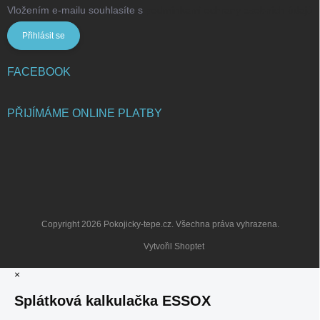
Vložením e-mailu souhlasíte s
podmínkami ochrany osobních údajů
Přihlásit se
FACEBOOK
PŘIJÍMÁME ONLINE PLATBY
Copyright 2026
Pokojicky-tepe.cz
. Všechna práva vyhrazena.
Vytvořil Shoptet
×
Splátková kalkulačka ESSOX