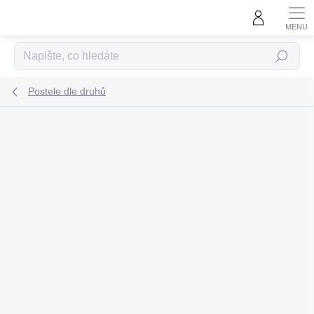
Přejít
na
obsah
Hledat
Postele dle druhů