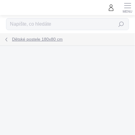
Přejít
na
obsah
Hledat
Dětské postele 180x80 cm