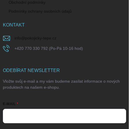
Obchodní podmínky
Podmínky ochrany osobních údajů
KONTAKT
info
@
pokojicky-tepe.cz
+420 770 330 792 (Po-Pá 10-16 hod)
ODEBÍRAT NEWSLETTER
Vložte svůj e-mail a my vám budeme zasílat informace o nových
produktech na našem e-shopu.
E-MAIL