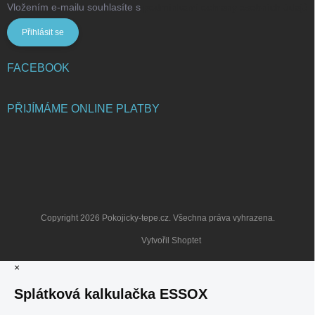
Vložením e-mailu souhlasíte s
podmínkami ochrany osobních údajů
Přihlásit se
FACEBOOK
PŘIJÍMÁME ONLINE PLATBY
Copyright 2026
Pokojicky-tepe.cz
. Všechna práva vyhrazena.
Vytvořil Shoptet
×
Splátková kalkulačka ESSOX