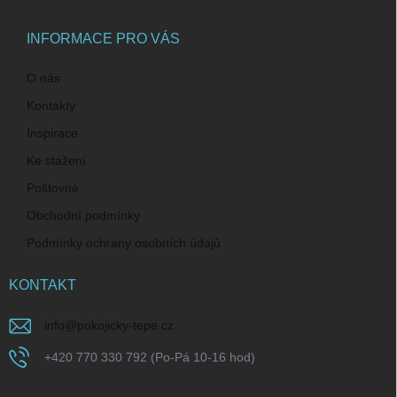
a
t
í
INFORMACE PRO VÁS
O nás
Kontakty
Inspirace
Ke stažení
Poštovné
Obchodní podmínky
Podmínky ochrany osobních údajů
KONTAKT
info
@
pokojicky-tepe.cz
+420 770 330 792 (Po-Pá 10-16 hod)