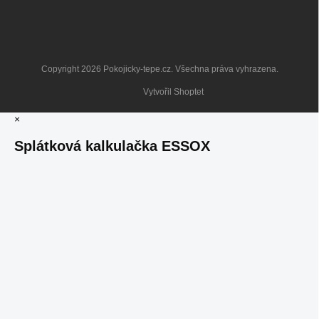
Copyright 2026
Pokojicky-tepe.cz
. Všechna práva vyhrazena.
Vytvořil Shoptet
×
Splátková kalkulačka ESSOX