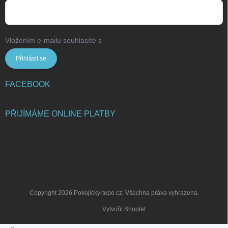
Vložením e-mailu souhlasíte s
podmínkami ochrany osobních údajů
Přihlásit se
FACEBOOK
PŘIJÍMÁME ONLINE PLATBY
Copyright 2026
Pokojicky-tepe.cz
. Všechna práva vyhrazena.
Vytvořil Shoptet