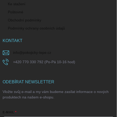
Ke stažení
Poštovné
Obchodní podmínky
Podmínky ochrany osobních údajů
KONTAKT
info
@
pokojicky-tepe.cz
+420 770 330 792 (Po-Pá 10-16 hod)
ODEBÍRAT NEWSLETTER
Vložte svůj e-mail a my vám budeme zasílat informace o nových
produktech na našem e-shopu.
E-MAIL