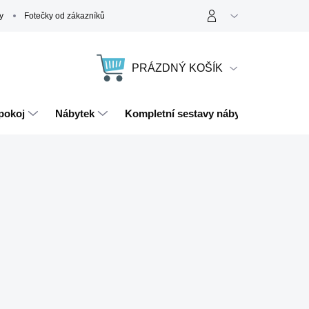
y
Fotečky od zákazníků
PRÁZDNÝ KOŠÍK
NÁKUPNÍ
KOŠÍK
pokoj
Nábytek
Kompletní sestavy nábytku
Magn