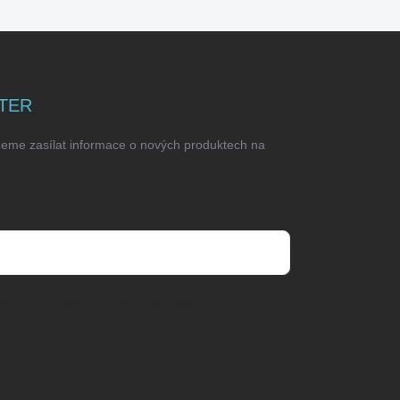
TER
deme zasílat informace o nových produktech na
odmínkami ochrany osobních údajů