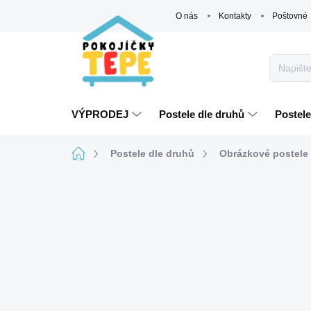
Přejít
O nás
Kontakty
Poštovné
na
obsah
VÝPRODEJ
Postele dle druhů
Postele
Domů
Postele dle druhů
Obrázkové postele