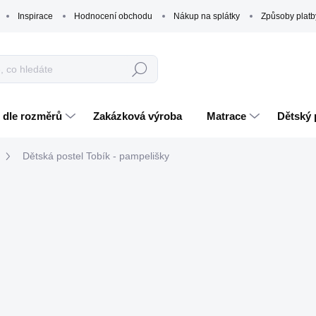
Inspirace
Hodnocení obchodu
Nákup na splátky
Způsoby platb
Hledat
 dle rozměrů
Zakázková výroba
Matrace
Dětský 
Dětská postel Tobík - pampelišky