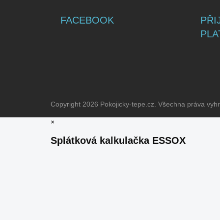
FACEBOOK
PŘI
PLA
Copyright 2026
Pokojicky-tepe.cz
. Všechna práva vyh
×
Splátková kalkulačka ESSOX