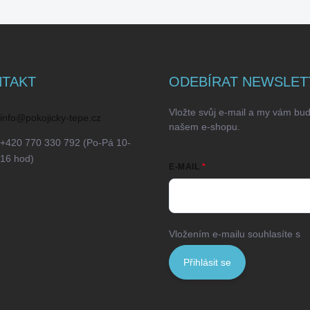
TAKT
ODEBÍRAT NEWSLET
Vložte svůj e-mail a my vám bu
info
@
pokojicky-tepe.cz
našem e-shopu.
+420 770 330 792 (Po-Pá 10-
16 hod)
E-MAIL
Vložením e-mailu souhlasíte s
p
Přihlásit se