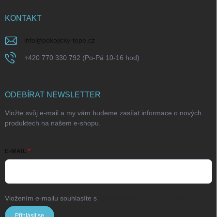
KONTAKT
info
@
pokojicky-tepe.cz
+420 770 330 792 (Po-Pá 10-16 hod)
ODEBÍRAT NEWSLETTER
Vložte svůj e-mail a my vám budeme zasílat informace o nových
produktech na našem e-shopu.
E-MAIL
Vložením e-mailu souhlasíte s
podmínkami ochrany osobních údajů
Přihlásit se