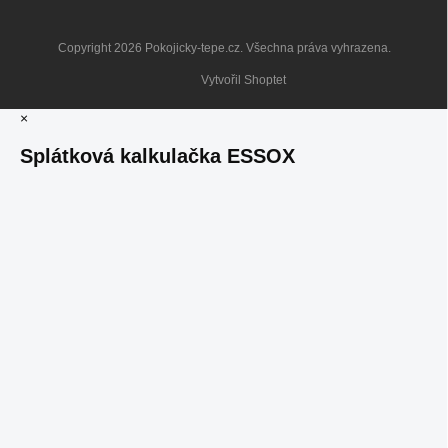
Copyright 2026
Pokojicky-tepe.cz
. Všechna práva vyhrazena.
Vytvořil Shoptet
×
Splátková kalkulačka ESSOX