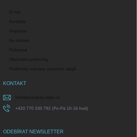
O nás
Kontakty
Inspirace
Ke stažení
Poštovné
Obchodní podmínky
Podmínky ochrany osobních údajů
KONTAKT
info
@
pokojicky-tepe.cz
+420 770 330 792 (Po-Pá 10-16 hod)
ODEBÍRAT NEWSLETTER