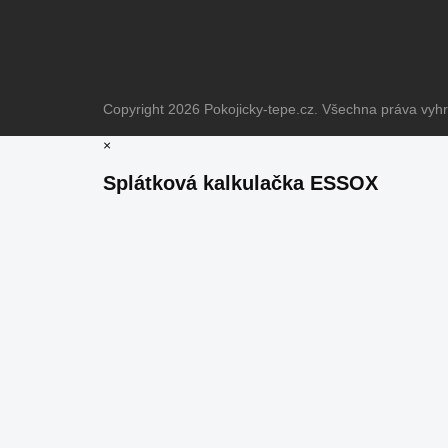
Copyright 2026
Pokojicky-tepe.cz
. Všechna práva vyh
×
Splátková kalkulačka ESSOX