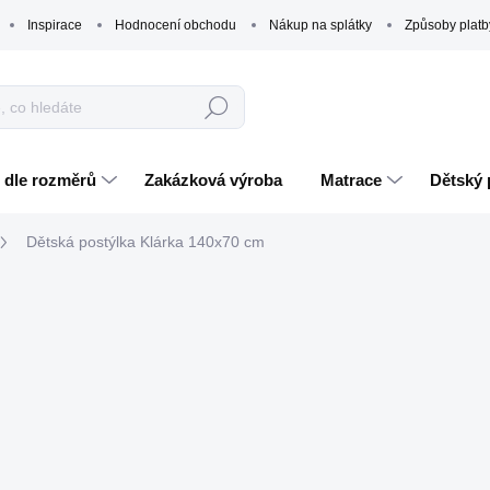
Inspirace
Hodnocení obchodu
Nákup na splátky
Způsoby platb
Hledat
 dle rozměrů
Zakázková výroba
Matrace
Dětský 
Dětská postýlka Klárka 140x70 cm