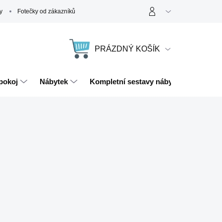
y
Fotečky od zákazníků
PRÁZDNÝ KOŠÍK
NÁKUPNÍ
KOŠÍK
pokoj
Nábytek
Kompletní sestavy nábytku
Magn