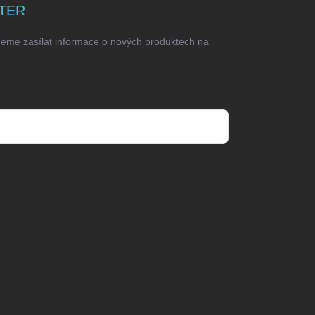
TER
deme zasílat informace o nových produktech na
odmínkami ochrany osobních údajů