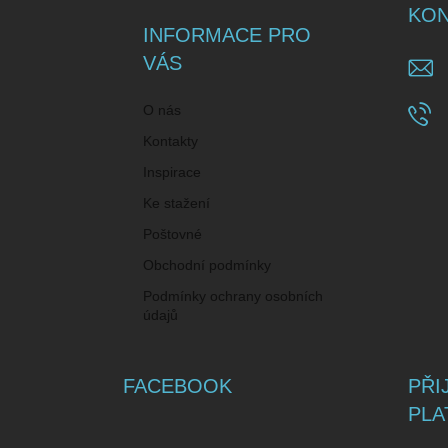
a
KON
t
INFORMACE PRO
í
VÁS
O nás
Kontakty
Inspirace
Ke stažení
Poštovné
Obchodní podmínky
Podmínky ochrany osobních
údajů
FACEBOOK
PŘI
PLA