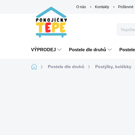
Přejít
O nás
Kontakty
Poštovné
na
obsah
VÝPRODEJ
Postele dle druhů
Postele
Domů
Postele dle druhů
Postýlky, kolébky