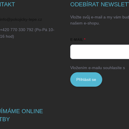
TAKT
ODEBÍRAT NEWSLET
Vložte svůj e-mail a my vám bu
info
@
pokojicky-tepe.cz
našem e-shopu.
+420 770 330 792 (Po-Pá 10-
16 hod)
E-MAIL
Vložením e-mailu souhlasíte s
p
Přihlásit se
JÍMÁME ONLINE
TBY