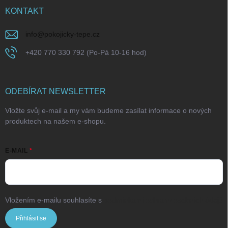
KONTAKT
info
@
pokojicky-tepe.cz
+420 770 330 792 (Po-Pá 10-16 hod)
ODEBÍRAT NEWSLETTER
Vložte svůj e-mail a my vám budeme zasílat informace o nových
produktech na našem e-shopu.
E-MAIL
Vložením e-mailu souhlasíte s
podmínkami ochrany osobních údajů
Přihlásit se