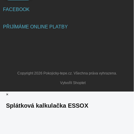
FACEBOOK
PŘIJÍMÁME ONLINE PLATBY
Copyright 2026
Pokojicky-tepe.cz
. Všechna práva vyhrazena.
Vytvořil Shoptet
×
Splátková kalkulačka ESSOX