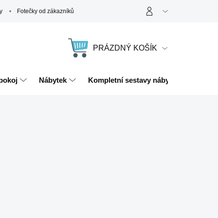
y
Fotečky od zákazníků
PRÁZDNÝ KOŠÍK
NÁKUPNÍ
KOŠÍK
pokoj
Nábytek
Kompletní sestavy nábytku
Magn