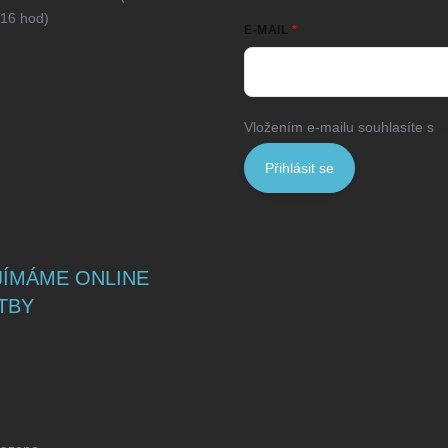
16 hod)
E-MAIL
Vložením e-mailu souhlasíte s
p
Přihlásit se
JÍMÁME ONLINE
TBY