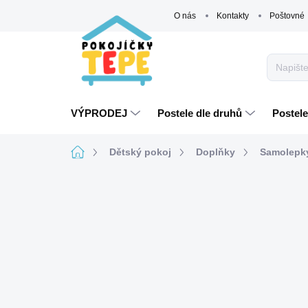
Přejít
O nás
Kontakty
Poštovné
na
obsah
VÝPRODEJ
Postele dle druhů
Postele
Domů
Dětský pokoj
Doplňky
Samolepk