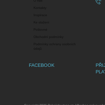
O nás
Kontakty
Inspirace
Ke stažení
Poštovné
Obchodní podmínky
Podmínky ochrany osobních
údajů
FACEBOOK
PŘI
PLA