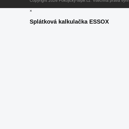
Copyright 2026
Pokojicky-tepe.cz
. Všechna práva vyh
×
Splátková kalkulačka ESSOX