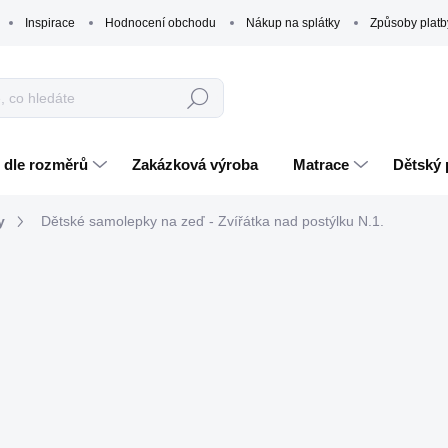
Inspirace
Hodnocení obchodu
Nákup na splátky
Způsoby platb
Hledat
 dle rozměrů
Zakázková výroba
Matrace
Dětský 
y
Dětské samolepky na zeď - Zvířátka nad postýlku N.1.