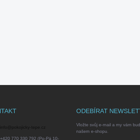
TAKT
ODEBÍRAT NEWSLET
Vložte svůj e-mail a my vám bu
info
@
pokojicky-tepe.cz
našem e-shopu.
+420 770 330 792 (Po-Pá 10-