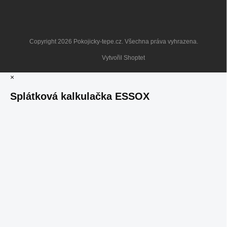
Copyright 2026
Pokojicky-tepe.cz
. Všechna práva vyhrazena.
Vytvořil Shoptet
×
Splátková kalkulačka ESSOX