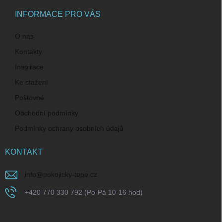
t
í
INFORMACE PRO VÁS
O nás
Kontakty
Inspirace
Ke stažení
Poštovné
Obchodní podmínky
Podmínky ochrany osobních údajů
KONTAKT
info
@
pokojicky-tepe.cz
+420 770 330 792 (Po-Pá 10-16 hod)