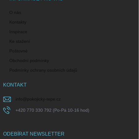
O nás
Kontakty
Inspirace
Ke stažení
Poštovné
Obchodní podmínky
Podmínky ochrany osobních údajů
KONTAKT
info
@
pokojicky-tepe.cz
+420 770 330 792 (Po-Pá 10-16 hod)
ODEBÍRAT NEWSLETTER