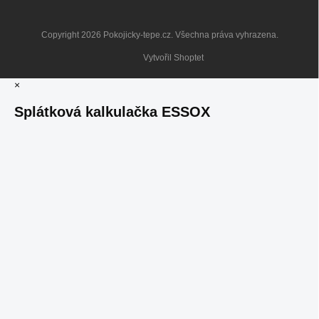
Copyright 2026
Pokojicky-tepe.cz
. Všechna práva vyhrazena.
Vytvořil Shoptet
×
Splátková kalkulačka ESSOX