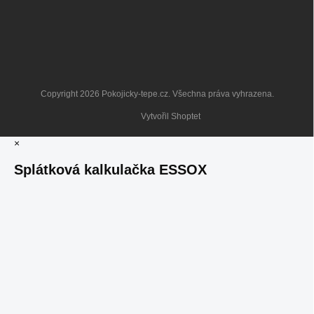
Copyright 2026
Pokojicky-tepe.cz
. Všechna práva vyhrazena.
Vytvořil Shoptet
×
Splátková kalkulačka ESSOX