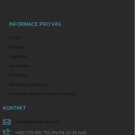
p
a
t
í
INFORMACE PRO VÁS
O nás
Kontakty
Inspirace
Ke stažení
Poštovné
Obchodní podmínky
Podmínky ochrany osobních údajů
KONTAKT
info
@
pokojicky-tepe.cz
+420 770 330 792 (Po-Pá 10-16 hod)