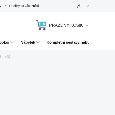
y
Fotečky od zákazníků
PRÁZDNÝ KOŠÍK
NÁKUPNÍ
KOŠÍK
pokoj
Nábytek
Kompletní sestavy nábytku
Magn
 - bílý