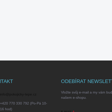
TAKT
ODEBÍRAT NEWSLET
Vložte svůj e-mail a my vám bu
info
@
pokojicky-tepe.cz
našem e-shopu.
+420 770 330 792 (Po-Pá 10-
16 hod)