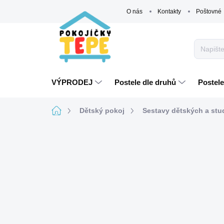
Přejít
O nás
Kontakty
Poštovné
na
obsah
VÝPRODEJ
Postele dle druhů
Postele
Domů
Dětský pokoj
Sestavy dětských a st