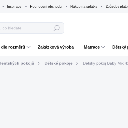
Inspirace
Hodnocení obchodu
Nákup na splátky
Způsoby platb
Hledat
 dle rozměrů
Zakázková výroba
Matrace
Dětský 
udentských pokojů
Dětské pokoje
Dětský pokoj Baby Mix 41