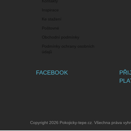
Kontakty
Inspirace
Ke stažení
Poštovné
Obchodní podmínky
Podmínky ochrany osobních
údajů
FACEBOOK
PŘI
PLA
Copyright 2026
Pokojicky-tepe.cz
. Všechna práva vyh