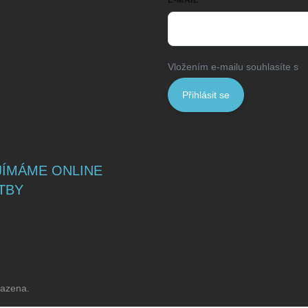
E-MAIL
Vložením e-mailu souhlasíte s
p
Přihlásit se
JÍMÁME ONLINE
TBY
razena.