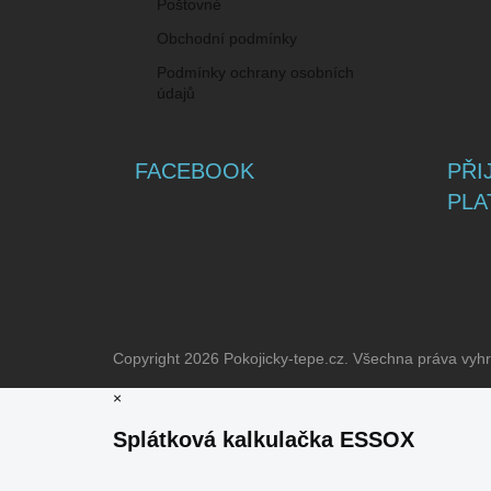
Poštovné
Obchodní podmínky
Podmínky ochrany osobních
údajů
FACEBOOK
PŘI
PLA
Copyright 2026
Pokojicky-tepe.cz
. Všechna práva vyh
×
Splátková kalkulačka ESSOX