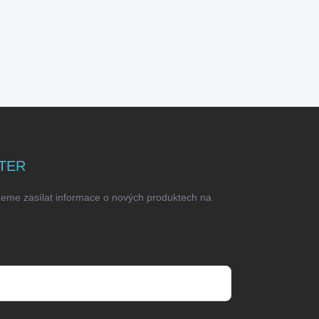
TER
deme zasílat informace o nových produktech na