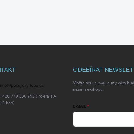
TAKT
ODEBÍRAT NEWSLET
Vložte svůj e-mail a my vám bu
info
@
pokojicky-tepe.cz
našem e-shopu.
+420 770 330 792 (Po-Pá 10-
16 hod)
E-MAIL