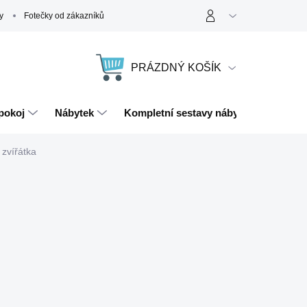
y
Fotečky od zákazníků
PRÁZDNÝ KOŠÍK
NÁKUPNÍ
KOŠÍK
pokoj
Nábytek
Kompletní sestavy nábytku
Magn
 zvířátka