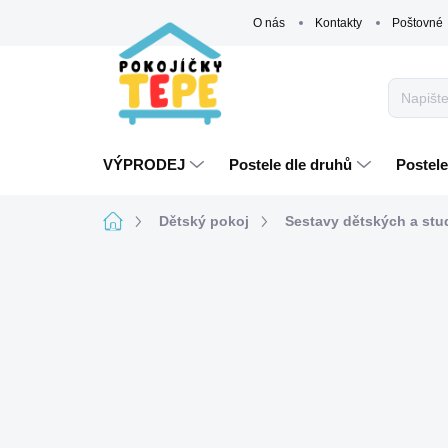
Přejít
O nás
Kontakty
Poštovné
na
obsah
VÝPRODEJ
Postele dle druhů
Postele
Domů
Dětský pokoj
Sestavy dětských a st