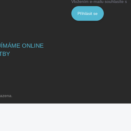
Vložením e-mailu souhlasíte s
p
Přihlásit se
JÍMÁME ONLINE
TBY
razena.