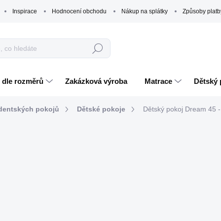
Inspirace
Hodnocení obchodu
Nákup na splátky
Způsoby platb
Hledat
 dle rozměrů
Zakázková výroba
Matrace
Dětský 
udentských pokojů
Dětské pokoje
Dětský pokoj Dream 45 -